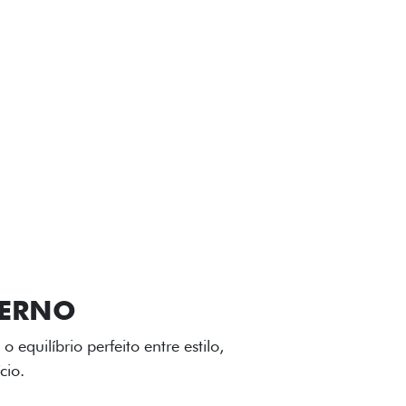
VIÇOS
FIAT + SEM PARAR
GA-LEVE
 desenho dinâmico e acabamento
o do Fiat Cronos, trazendo mais
iagem.