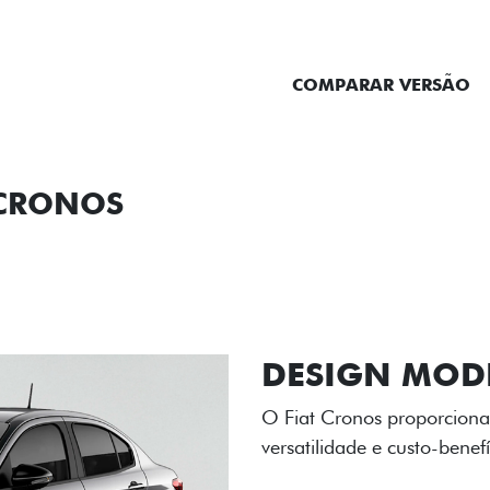
ENTRAR EM CONTATO
COMPARAR VERSÃO
 CRONOS
ORMANCE
SEGURANÇA
ACESSÓRIOS
SER
RODAS DE LI
As rodas de liga leve com
diamantado elevam o estil
personalidade para cada v