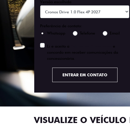
Versão escolhida
Preferência de contato:
Whatsapp
Telefone
Email
Li e aceito a
Política de Privacidade
e
concordo em receber comunicações da
concessionária.
ENTRAR EM CONTATO
VISUALIZE O VEÍCULO 