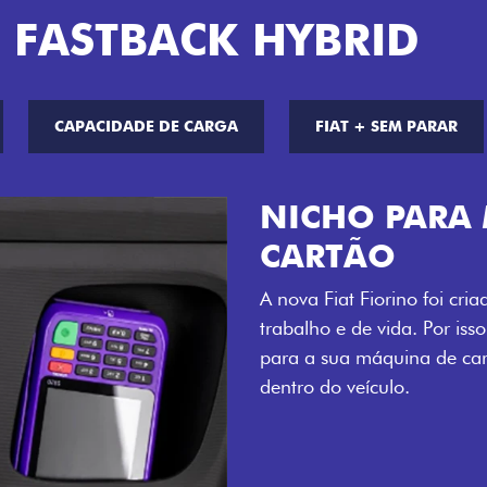
 FASTBACK HYBRID
CAPACIDADE DE CARGA
FIAT + SEM PARAR
CHAVE COM 
Agora, a chave da sua nov
distância, e não mais som
esse que trazem ainda mais