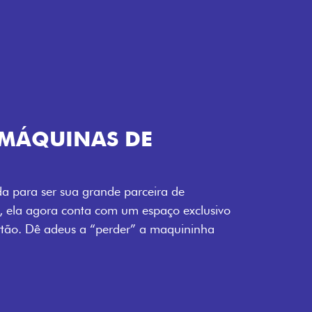
TELECOMANDO
a Fiorino pode abrir o veículo também à
ente pela fechadura. São detalhes como
 fluidez para o seu dia de trabalho.