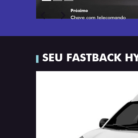
Próximo
Previous
Next
Porta-luvas com iluminação
SEU FASTBACK H