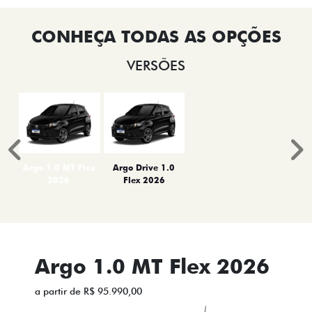
VERSÕES
Anterior
P
Argo 1.0 MT Flex
Argo Drive 1.0
2026
Flex 2026
Argo 1.0 MT Flex 2026
a partir de R$ 95.990,00