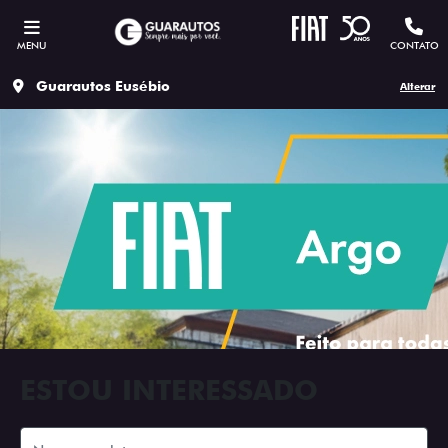
MENU
CONTATO
Guarautos Eusébio
Alterar
ESTOU INTERESSADO