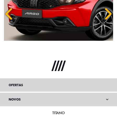
Anterior
Próx
OFERTAS
NOVOS
TITANO