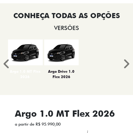
VERSÕES
Anterior
P
Argo 1.0 MT Flex
Argo Drive 1.0
2026
Flex 2026
Argo 1.0 MT Flex 2026
a partir de R$ 95.990,00