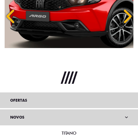
Anterior
Próx
OFERTAS
NOVOS
TITANO