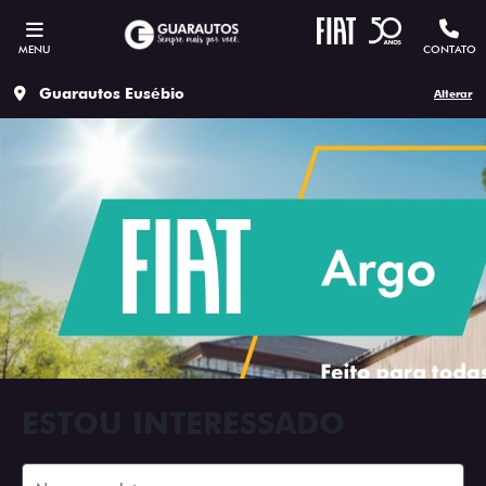
MENU
CONTATO
Guarautos Eusébio
Alterar
ESTOU INTERESSADO