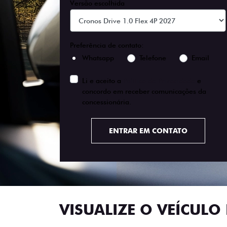
Versão escolhida
Preferência de contato:
Whatsapp
Telefone
Email
Li e aceito a
Política de Privacidade
e
concordo em receber comunicações da
concessionária.
ENTRAR EM CONTATO
VISUALIZE O VEÍCULO 