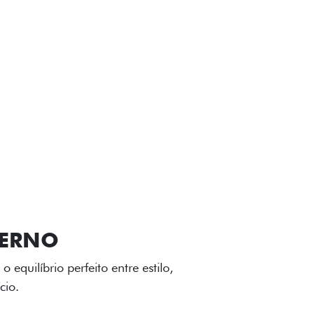
VIÇOS
FIAT + SEM PARAR
GA-LEVE
 desenho dinâmico e acabamento
o do Fiat Cronos, trazendo mais
iagem.