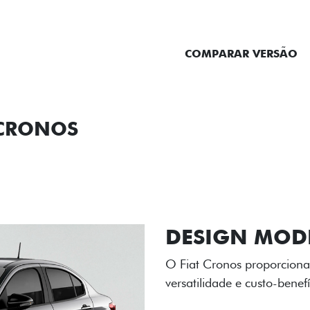
ENTRAR EM CONTATO
COMPARAR VERSÃO
 CRONOS
ORMANCE
SEGURANÇA
ACESSÓRIOS
SER
RODAS DE LI
As rodas de liga leve com
diamantado elevam o estil
personalidade para cada v