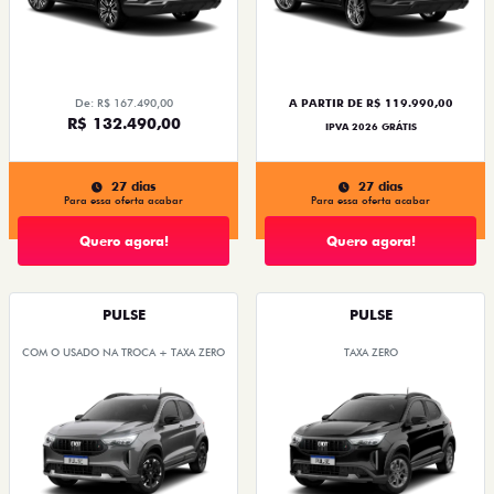
De: R$ 167.490,00
A PARTIR DE R$ 119.990,00
R$ 132.490,00
IPVA 2026 GRÁTIS
27 dias
27 dias
Para essa oferta acabar
Para essa oferta acabar
Quero agora!
Quero agora!
PULSE
PULSE
COM O USADO NA TROCA + TAXA ZERO
TAXA ZERO