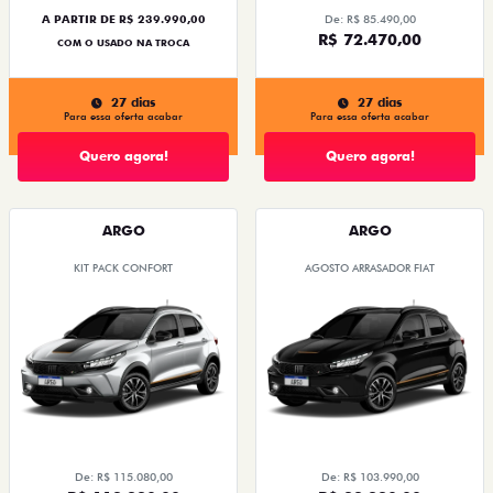
A PARTIR DE R$ 239.990,00
De: R$ 85.490,00
R$ 72.470,00
COM O USADO NA TROCA
27 dias
27 dias
Para essa oferta acabar
Para essa oferta acabar
Quero agora!
Quero agora!
ARGO
ARGO
KIT PACK CONFORT
AGOSTO ARRASADOR FIAT
De: R$ 115.080,00
De: R$ 103.990,00