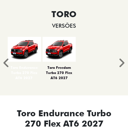
TORO
VERSÕES
Anterior
P
Toro Endurance
Toro Freedom
Turbo 270 Flex
Turbo 270 Flex
AT6 2027
AT6 2027
Toro Endurance Turbo
270 Flex AT6 2027