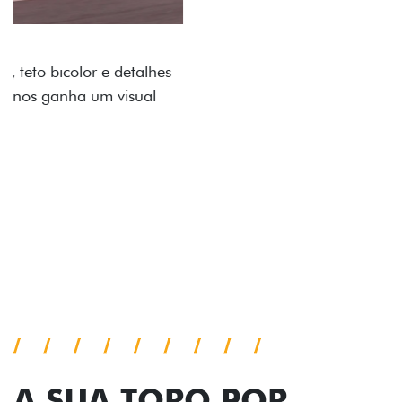
ADESIVOS ESTILIZADOS
Os adesivos aplicados no capô e nas laterais
reforçam a identidade única dessa edição para lá de
comemorativa.
Próximo
Previous
Next
Tecnologia de série
A SUA TORO POR
TODOS OS ÂNGULOS