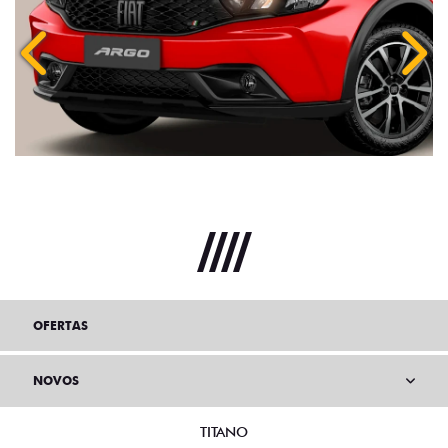
Anterior
Próx
OFERTAS
NOVOS
TITANO