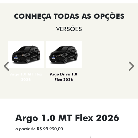
VERSÕES
Anterior
P
Argo 1.0 MT Flex
Argo Drive 1.0
2026
Flex 2026
Argo 1.0 MT Flex 2026
a partir de R$ 95.990,00