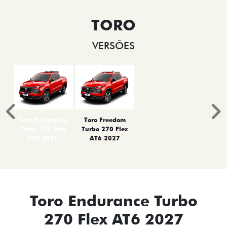
TORO
VERSÕES
Anterior
P
Toro Endurance
Toro Freedom
Turbo 270 Flex
Turbo 270 Flex
AT6 2027
AT6 2027
Toro Endurance Turbo
270 Flex AT6 2027