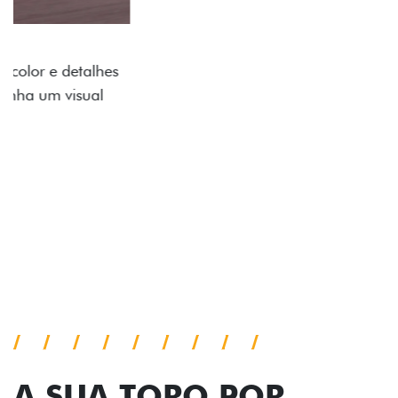
ADESIVOS ESTILIZADOS
Os adesivos aplicados no capô e nas laterais
reforçam a identidade única dessa edição para lá de
comemorativa.
Próximo
Previous
Next
Tecnologia de série
A SUA TORO POR
TODOS OS ÂNGULOS