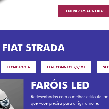
ENTRAR EM CONTATO
 FIAT STRADA
TECNOLOGIA
FIAT CONNECT //// ME
SE
O VERDAD
LUGARES 
Todo mundo pode viajar co