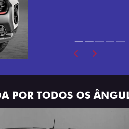
cabine dupla de 5 lugares 
Previous
Next
ADA POR TODOS OS ÂNGU