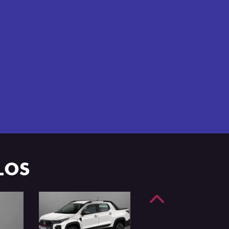
e 4 portas.
LOS
Anterior