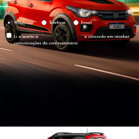
Preferência de contato:
Whatsapp
Telefone
Email
Li e aceito a
Política de Privacidade
e concordo em receber
comunicações da concessionária.
ENTRAR EM CONTATO
VISUALIZE O
VEÍCULO EM
360°