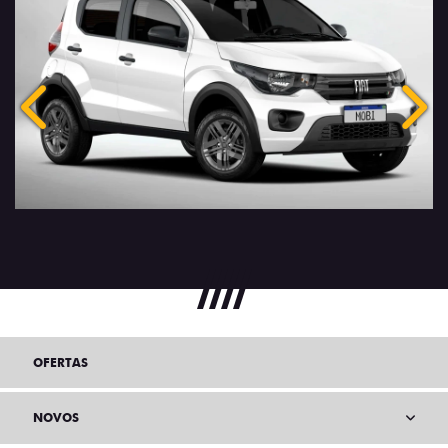
Anterior
Próx
OFERTAS
NOVOS