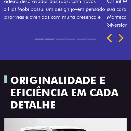
O Fiat Mobi tem sempre uma opção de cor que é a
sua cara. Escolha entre o Preto Vulcano, Vermelho
Montecarlo, Branco Banchisa, Prata Bari e Cinza
Silverstone.
Próximo
Previous
Next
Rodas de liga leve
ORIGINALIDADE E
EFICIÊNCIA EM CADA
DETALHE