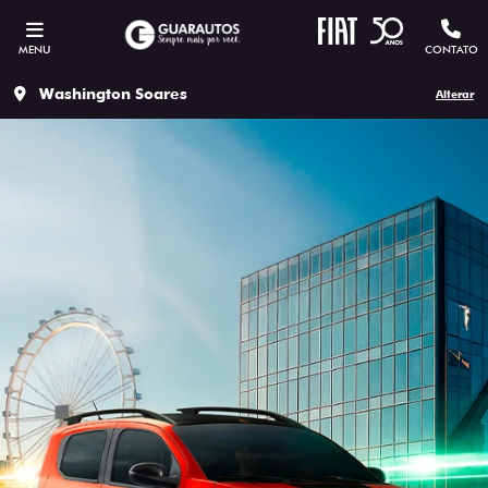
MENU
CONTATO
Washington Soares
Alterar
ESTOU INTERESSADO
Versão escolhida