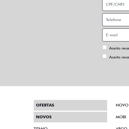
Aceito rec
Aceito rec
OFERTAS
NOVO
NOVOS
MOBI
TITANO
ARGO